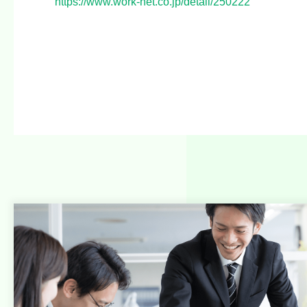
https://www.work-net.co.jp/detail/250222